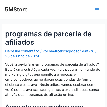
Ir
Post
Main
para
navigation
5MStore
o
Men
conteúdo
programas de parceria de
afiliados
Deixe um comentário
/ Por
ma4rcelocagrdosof668f778
/
26 de junho de 2024
Você já ouviu falar em programas de parceria de afiliados?
Esta é uma estratégia cada vez mais popular no mundo do
marketing digital, que permite a empresas e
empreendedores aumentarem suas vendas de forma
eficiente e escalável. Neste artigo, vamos explorar como
você pode alavancar seus ganhos e expandir seu alcance
através dos programas de afiliação online.
Aumente seus ganhos com