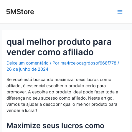
Ir
Post
Main
para
navigation
5MStore
o
Men
conteúdo
qual melhor produto para
vender como afiliado
Deixe um comentário
/ Por
ma4rcelocagrdosof668f778
/
26 de junho de 2024
Se você está buscando maximizar seus lucros como
afiliado, é essencial escolher o produto certo para
promover. A escolha do produto ideal pode fazer toda a
diferença no seu sucesso como afiliado. Neste artigo,
vamos te ajudar a descobrir qual o melhor produto para
vender e lucrar!
Maximize seus lucros como