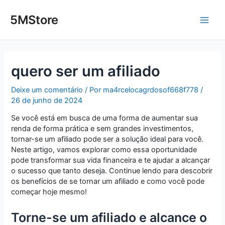
Ir
Post
Main
para
navigation
5MStore
o
Men
conteúdo
quero ser um afiliado
Deixe um comentário
/ Por
ma4rcelocagrdosof668f778
/
26 de junho de 2024
Se você está em busca de uma forma de aumentar sua
renda de forma prática e sem grandes investimentos,
tornar-se um afiliado pode ser a solução ideal para você.
Neste artigo, vamos explorar como essa oportunidade
pode transformar sua vida financeira e te ajudar a alcançar
o sucesso que tanto deseja. Continue lendo para descobrir
os benefícios de se tornar um afiliado e como você pode
começar hoje mesmo!
Torne-se um afiliado e alcance o