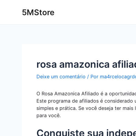
Ir
Post
5MStore
para
navigation
o
conteúdo
rosa amazonica afili
Deixe um comentário
/ Por
ma4rcelocagrd
O Rosa Amazonica Afiliado é a oportunidad
Este programa de afiliados é considerado 
simples e prática. Se você deseja ter mais 
para você.
Conquiste sua indep