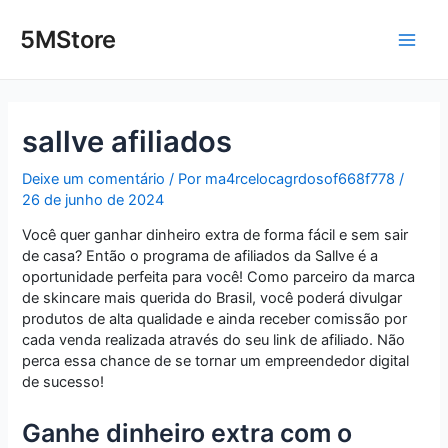
Ir
Post
Main
para
navigation
5MStore
o
Men
conteúdo
sallve afiliados
Deixe um comentário
/ Por
ma4rcelocagrdosof668f778
/
26 de junho de 2024
Você quer ganhar dinheiro extra de forma fácil e sem sair
de casa? Então o programa de afiliados da Sallve é a
oportunidade perfeita para você! Como parceiro da marca
de skincare mais querida do Brasil, você poderá divulgar
produtos de alta qualidade e ainda receber comissão por
cada venda realizada através do seu link de afiliado. Não
perca essa chance de se tornar um empreendedor digital
de sucesso!
Ganhe dinheiro extra com o