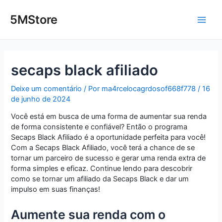
Ir
Post
Main
para
navigation
5MStore
o
Men
conteúdo
secaps black afiliado
Deixe um comentário
/ Por
ma4rcelocagrdosof668f778
/
16
de junho de 2024
Você está em busca de uma forma de aumentar sua renda
de forma consistente e confiável? Então o programa
Secaps Black Afiliado é a oportunidade perfeita para você!
Com a Secaps Black Afiliado, você terá a chance de se
tornar um parceiro de sucesso e gerar uma renda extra de
forma simples e eficaz. Continue lendo para descobrir
como se tornar um afiliado da Secaps Black e dar um
impulso em suas finanças!
Aumente sua renda com o