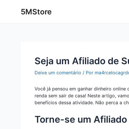
Ir
Post
5MStore
para
navigation
o
conteúdo
Seja um Afiliado de 
Deixe um comentário
/ Por
ma4rcelocagrd
Você já pensou em ganhar dinheiro online 
renda sem sair de casa! Neste artigo, vam
benefícios dessa atividade. Não perca a ch
Torne-se um Afiliad