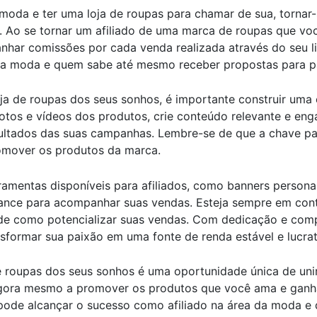
oda e ter uma loja de roupas para chamar de sua, tornar-
o. Ao se tornar um afiliado de uma marca de roupas que vo
har comissões por cada venda realizada através do seu lin
a moda e quem sabe até mesmo receber propostas para par
ja de roupas dos seus sonhos, é importante construir uma e
 fotos e vídeos dos produtos, crie conteúdo relevante e en
ultados das suas campanhas. Lembre-se de que a chave par
romover os produtos da marca.
ramentas disponíveis para afiliados, como banners person
rmance para acompanhar suas vendas. Esteja sempre em con
 de como potencializar suas vendas. Com dedicação e com
sformar sua paixão em uma fonte de renda estável e lucrat
de roupas dos seus sonhos é uma oportunidade única de un
gora mesmo a promover os produtos que você ama e ganha
ê pode alcançar o sucesso como afiliado na área da moda e 