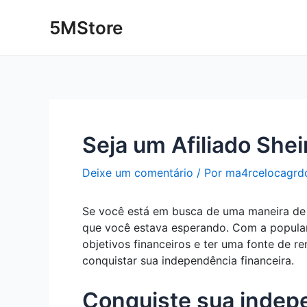
Ir
Post
5MStore
para
navigation
o
conteúdo
Seja um Afiliado She
Deixe um comentário
/ Por
ma4rcelocagrd
Se você está em busca de uma maneira de c
que você estava esperando. Com a populari
objetivos financeiros e ter uma fonte de r
conquistar sua independência financeira.
Conquiste sua indepe