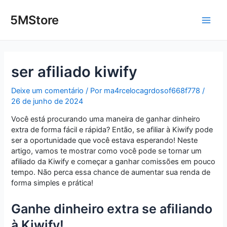
Ir
Post
Main
para
navigation
5MStore
o
Men
conteúdo
ser afiliado kiwify
Deixe um comentário
/ Por
ma4rcelocagrdosof668f778
/
26 de junho de 2024
Você está procurando uma maneira de ganhar dinheiro
extra de forma fácil e rápida? Então, se afiliar à Kiwify pode
ser a oportunidade que você estava esperando! Neste
artigo, vamos te mostrar como você pode se tornar um
afiliado da Kiwify e começar a ganhar comissões em pouco
tempo. Não perca essa chance de aumentar sua renda de
forma simples e prática!
Ganhe dinheiro extra se afiliando
à Kiwify!