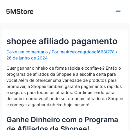
Ir
Post
Main
para
navigation
5MStore
o
Men
conteúdo
shopee afiliado pagamento
Deixe um comentário
/ Por
ma4rcelocagrdosof668f778
/
26 de junho de 2024
Quer ganhar dinheiro de forma rápida e confiável? Então o
programa de afiliados da Shopee é a escolha certa para
você! Além de oferecer uma variedade de produtos para
promover, a Shopee também garante pagamentos rápidos
e seguros para todos os afiliados. Continue lendo para
descobrir como você pode se tornar um afiliado da Shopee
e começar a ganhar dinheiro hoje mesmo!
Ganhe Dinheiro com o Programa
de Afiliados da Shopee!