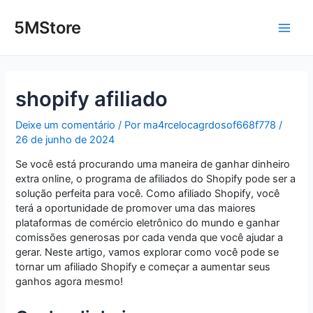
Ir
Post
Main
para
navigation
5MStore
o
Men
conteúdo
shopify afiliado
Deixe um comentário
/ Por
ma4rcelocagrdosof668f778
/
26 de junho de 2024
Se você está procurando uma maneira de ganhar dinheiro
extra online, o programa de afiliados do Shopify pode ser a
solução perfeita para você. Como afiliado Shopify, você
terá a oportunidade de promover uma das maiores
plataformas de comércio eletrônico do mundo e ganhar
comissões generosas por cada venda que você ajudar a
gerar. Neste artigo, vamos explorar como você pode se
tornar um afiliado Shopify e começar a aumentar seus
ganhos agora mesmo!