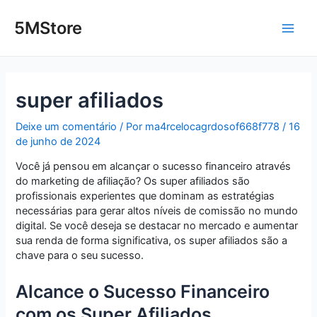
Ir
Post
Main
para
navigation
5MStore
o
Men
conteúdo
super afiliados
Deixe um comentário
/ Por
ma4rcelocagrdosof668f778
/
16
de junho de 2024
Você já pensou em alcançar o sucesso financeiro através
do marketing de afiliação? Os super afiliados são
profissionais experientes que dominam as estratégias
necessárias para gerar altos níveis de comissão no mundo
digital. Se você deseja se destacar no mercado e aumentar
sua renda de forma significativa, os super afiliados são a
chave para o seu sucesso.
Alcance o Sucesso Financeiro
com os Super Afiliados