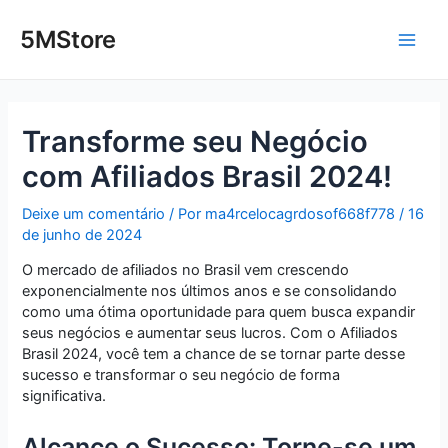
Ir
Post
Main
para
navigation
5MStore
o
Men
conteúdo
Transforme seu Negócio
com Afiliados Brasil 2024!
Deixe um comentário
/ Por
ma4rcelocagrdosof668f778
/
16
de junho de 2024
O mercado de afiliados no Brasil vem crescendo
exponencialmente nos últimos anos e se consolidando
como uma ótima oportunidade para quem busca expandir
seus negócios e aumentar seus lucros. Com o Afiliados
Brasil 2024, você tem a chance de se tornar parte desse
sucesso e transformar o seu negócio de forma
significativa.
Alcance o Sucesso: Torne-se um