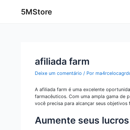
Ir
Post
5MStore
para
navigation
o
conteúdo
afiliada farm
Deixe um comentário
/ Por
ma4rcelocagrd
A afiliada farm é uma excelente oportunid
farmacêuticos. Com uma ampla gama de prod
você precisa para alcançar seus objetivos 
Aumente seus lucros 