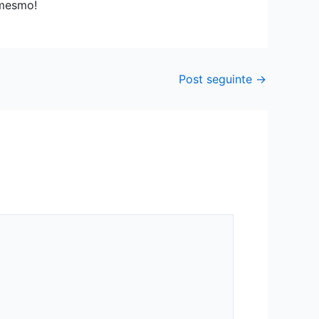
 mesmo!
Post seguinte
→