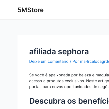
Ir
Post
5MStore
para
navigation
o
conteúdo
afiliada sephora
Deixe um comentário
/ Por
ma4rcelocagrd
Se você é apaixonada por beleza e maquiag
acesso a produtos exclusivos. Neste artigo
portas para novas oportunidades de negóc
Descubra os benefíci