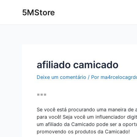
Ir
Post
5MStore
para
navigation
o
conteúdo
afiliado camicado
Deixe um comentário
/ Por
ma4rcelocagrd
===
Se você está procurando uma maneira de a
para você! Seja você um influenciador dig
um afiliado da Camicado pode ser a oport
promovendo os produtos da Camicado!