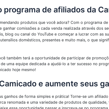
 programa de afiliados da C
mendando produtos que você adora? Com o programa de af
de ganhar comissões a cada venda realizada através dos seus
iais, blog ou canal do YouTube e começar a lucrar com as
tensílios domésticos, presentes e muito mais, o que signi
cê também terá a oportunidade de participar de promoções
e de uma equipe dedicada a ajudá-lo a ter sucesso no pro
micado hoje mesmo!
o Camicado e aumente seus g
s ganhos de forma simples e prática! Torne-se um afiliad
 renomada e uma variedade de produtos de qualidade, voc
deixe essa oportunidade passar e inscreva-se no program