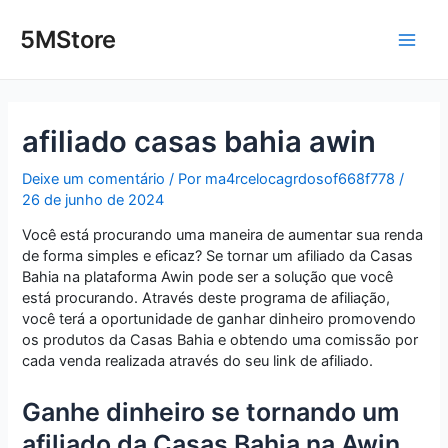
Ir
Post
Main
para
navigation
5MStore
o
Men
conteúdo
afiliado casas bahia awin
Deixe um comentário
/ Por
ma4rcelocagrdosof668f778
/
26 de junho de 2024
Você está procurando uma maneira de aumentar sua renda
de forma simples e eficaz? Se tornar um afiliado da Casas
Bahia na plataforma Awin pode ser a solução que você
está procurando. Através deste programa de afiliação,
você terá a oportunidade de ganhar dinheiro promovendo
os produtos da Casas Bahia e obtendo uma comissão por
cada venda realizada através do seu link de afiliado.
Ganhe dinheiro se tornando um
afiliado da Casas Bahia na Awin