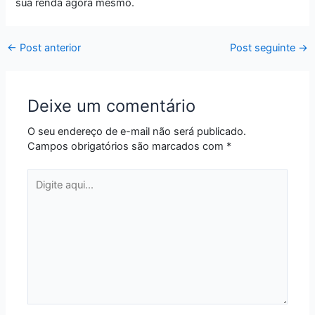
sua renda agora mesmo.
←
Post anterior
Post seguinte
→
Deixe um comentário
O seu endereço de e-mail não será publicado.
Campos obrigatórios são marcados com
*
Digite
aqui...