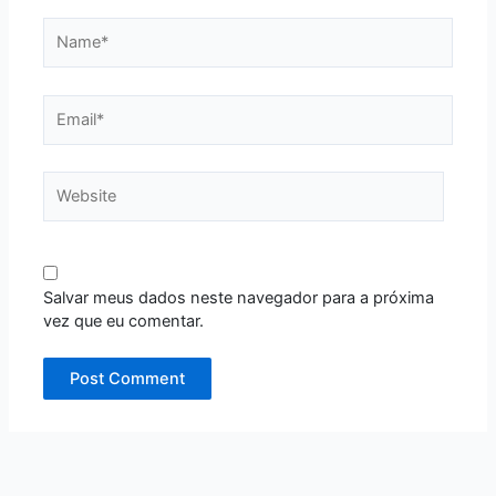
Name*
Email*
Website
Salvar meus dados neste navegador para a próxima
vez que eu comentar.