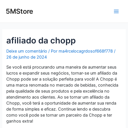
Ir
Post
Main
para
navigation
5MStore
o
Men
conteúdo
afiliado da chopp
Deixe um comentário
/ Por
ma4rcelocagrdosof668f778
/
26 de junho de 2024
Se você está procurando uma maneira de aumentar seus
lucros e expandir seus negócios, tornar-se um afiliado da
Chopp pode ser a solução perfeita para você! A Chopp é
uma marca renomada no mercado de bebidas, conhecida
pela qualidade de seus produtos e pela excelência no
atendimento aos clientes. Ao se tornar um afiliado da
Chopp, você terá a oportunidade de aumentar sua renda
de forma simples e eficaz. Continue lendo e descubra
como você pode se tornar um parceiro da Chopp e ter
ganhos extra!