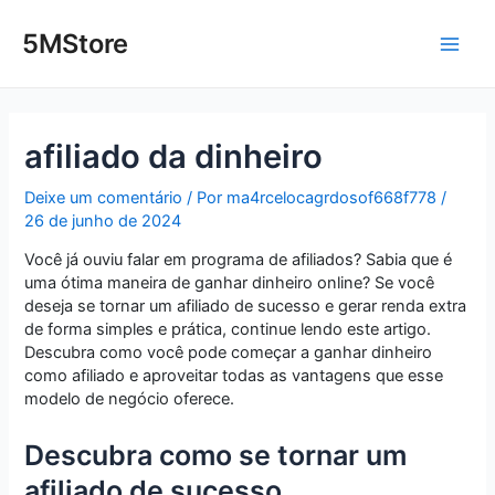
Ir
Post
Main
para
navigation
5MStore
o
Men
conteúdo
afiliado da dinheiro
Deixe um comentário
/ Por
ma4rcelocagrdosof668f778
/
26 de junho de 2024
Você já ouviu falar em programa de afiliados? Sabia que é
uma ótima maneira de ganhar dinheiro online? Se você
deseja se tornar um afiliado de sucesso e gerar renda extra
de forma simples e prática, continue lendo este artigo.
Descubra como você pode começar a ganhar dinheiro
como afiliado e aproveitar todas as vantagens que esse
modelo de negócio oferece.
Descubra como se tornar um
afiliado de sucesso