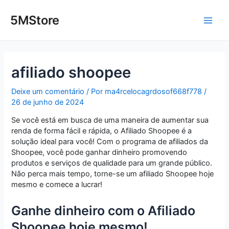
Ir
Post
Main
para
navigation
5MStore
o
Men
conteúdo
afiliado shoopee
Deixe um comentário
/ Por
ma4rcelocagrdosof668f778
/
26 de junho de 2024
Se você está em busca de uma maneira de aumentar sua
renda de forma fácil e rápida, o Afiliado Shoopee é a
solução ideal para você! Com o programa de afiliados da
Shoopee, você pode ganhar dinheiro promovendo
produtos e serviços de qualidade para um grande público.
Não perca mais tempo, torne-se um afiliado Shoopee hoje
mesmo e comece a lucrar!
Ganhe dinheiro com o Afiliado
Shoopee hoje mesmo!