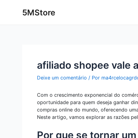
Ir
Post
5MStore
para
navigation
o
conteúdo
afiliado shopee vale
Deixe um comentário
/ Por
ma4rcelocagrd
Com o crescimento exponencial do comérci
oportunidade para quem deseja ganhar din
compras online do mundo, oferecendo uma
Neste artigo, vamos explorar as razões pe
Por que se tornar um