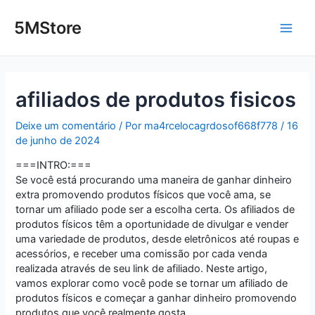
Ir
Post
Main
para
navigation
5MStore
o
Men
conteúdo
afiliados de produtos fisicos
Deixe um comentário
/ Por
ma4rcelocagrdosof668f778
/
16
de junho de 2024
===INTRO:===
Se você está procurando uma maneira de ganhar dinheiro
extra promovendo produtos físicos que você ama, se
tornar um afiliado pode ser a escolha certa. Os afiliados de
produtos físicos têm a oportunidade de divulgar e vender
uma variedade de produtos, desde eletrônicos até roupas e
acessórios, e receber uma comissão por cada venda
realizada através de seu link de afiliado. Neste artigo,
vamos explorar como você pode se tornar um afiliado de
produtos físicos e começar a ganhar dinheiro promovendo
produtos que você realmente gosta.