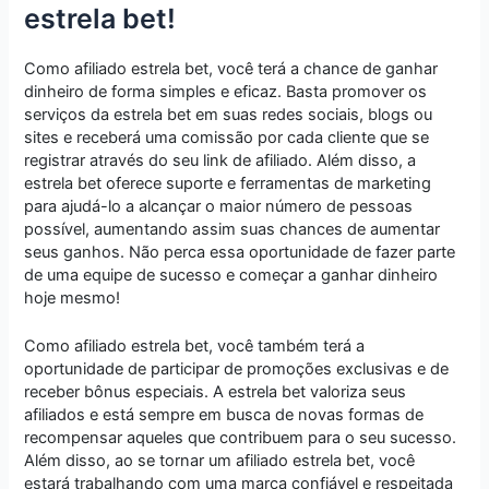
estrela bet!
Como afiliado estrela bet, você terá a chance de ganhar
dinheiro de forma simples e eficaz. Basta promover os
serviços da estrela bet em suas redes sociais, blogs ou
sites e receberá uma comissão por cada cliente que se
registrar através do seu link de afiliado. Além disso, a
estrela bet oferece suporte e ferramentas de marketing
para ajudá-lo a alcançar o maior número de pessoas
possível, aumentando assim suas chances de aumentar
seus ganhos. Não perca essa oportunidade de fazer parte
de uma equipe de sucesso e começar a ganhar dinheiro
hoje mesmo!
Como afiliado estrela bet, você também terá a
oportunidade de participar de promoções exclusivas e de
receber bônus especiais. A estrela bet valoriza seus
afiliados e está sempre em busca de novas formas de
recompensar aqueles que contribuem para o seu sucesso.
Além disso, ao se tornar um afiliado estrela bet, você
estará trabalhando com uma marca confiável e respeitada