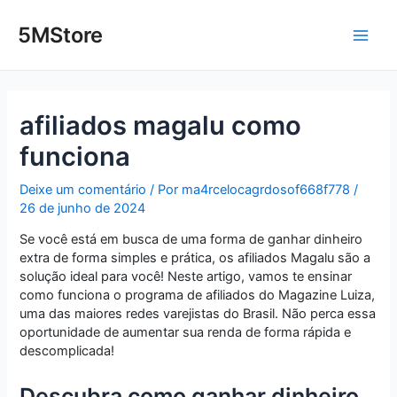
Ir
Post
Main
para
navigation
5MStore
o
Men
conteúdo
afiliados magalu como
funciona
Deixe um comentário
/ Por
ma4rcelocagrdosof668f778
/
26 de junho de 2024
Se você está em busca de uma forma de ganhar dinheiro
extra de forma simples e prática, os afiliados Magalu são a
solução ideal para você! Neste artigo, vamos te ensinar
como funciona o programa de afiliados do Magazine Luiza,
uma das maiores redes varejistas do Brasil. Não perca essa
oportunidade de aumentar sua renda de forma rápida e
descomplicada!
Descubra como ganhar dinheiro