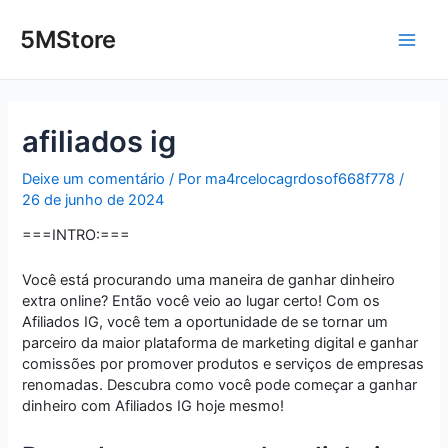
Ir
Post
Main
para
navigation
5MStore
o
Men
conteúdo
afiliados ig
Deixe um comentário
/ Por
ma4rcelocagrdosof668f778
/
26 de junho de 2024
===INTRO:===
Você está procurando uma maneira de ganhar dinheiro
extra online? Então você veio ao lugar certo! Com os
Afiliados IG, você tem a oportunidade de se tornar um
parceiro da maior plataforma de marketing digital e ganhar
comissões por promover produtos e serviços de empresas
renomadas. Descubra como você pode começar a ganhar
dinheiro com Afiliados IG hoje mesmo!