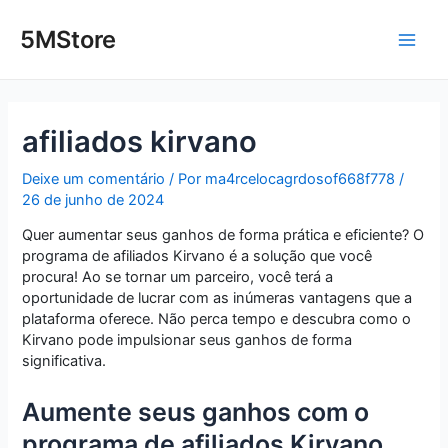
Ir
Post
Main
para
navigation
5MStore
o
Men
conteúdo
afiliados kirvano
Deixe um comentário
/ Por
ma4rcelocagrdosof668f778
/
26 de junho de 2024
Quer aumentar seus ganhos de forma prática e eficiente? O
programa de afiliados Kirvano é a solução que você
procura! Ao se tornar um parceiro, você terá a
oportunidade de lucrar com as inúmeras vantagens que a
plataforma oferece. Não perca tempo e descubra como o
Kirvano pode impulsionar seus ganhos de forma
significativa.
Aumente seus ganhos com o
programa de afiliados Kirvano