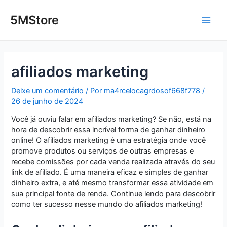
Ir
Post
Main
para
navigation
5MStore
o
Men
conteúdo
afiliados marketing
Deixe um comentário
/ Por
ma4rcelocagrdosof668f778
/
26 de junho de 2024
Você já ouviu falar em afiliados marketing? Se não, está na
hora de descobrir essa incrível forma de ganhar dinheiro
online! O afiliados marketing é uma estratégia onde você
promove produtos ou serviços de outras empresas e
recebe comissões por cada venda realizada através do seu
link de afiliado. É uma maneira eficaz e simples de ganhar
dinheiro extra, e até mesmo transformar essa atividade em
sua principal fonte de renda. Continue lendo para descobrir
como ter sucesso nesse mundo do afiliados marketing!