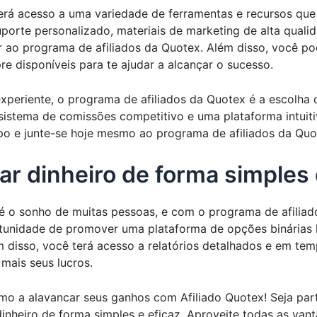
terá acesso a uma variedade de ferramentas e recursos que
suporte personalizado, materiais de marketing de alta quali
r ao programa de afiliados da Quotex. Além disso, você p
re disponíveis para te ajudar a alcançar o sucesso.
experiente, o programa de afiliados da Quotex é a escolha
sistema de comissões competitivo e uma plataforma intuit
po e junte-se hoje mesmo ao programa de afiliados da Quo
 dinheiro de forma simples e
 é o sonho de muitas pessoas, e com o programa de afilia
rtunidade de promover uma plataforma de opções binárias
m disso, você terá acesso a relatórios detalhados e em temp
mais seus lucros.
 a alavancar seus ganhos com Afiliado Quotex! Seja part
nheiro de forma simples e eficaz. Aproveite todas as vant