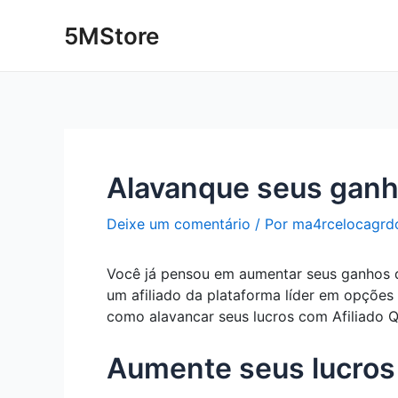
Ir
Post
5MStore
para
navigation
o
conteúdo
Alavanque seus ganh
Deixe um comentário
/ Por
ma4rcelocagrd
Você já pensou em aumentar seus ganhos de
um afiliado da plataforma líder em opções 
como alavancar seus lucros com Afiliado Q
Aumente seus lucros 