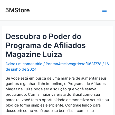
Ir
Post
Main
para
navigation
5MStore
o
Men
conteúdo
Descubra o Poder do
Programa de Afiliados
Magazine Luiza
Deixe um comentário
/ Por
ma4rcelocagrdosof668f778
/
16
de junho de 2024
Se você está em busca de uma maneira de aumentar seus
ganhos e ganhar dinheiro online, o Programa de Afiliados
Magazine Luiza pode ser a solução que você estava
procurando. Com a maior varejista do Brasil como sua
parceira, você terá a oportunidade de monetizar seu site ou
blog de forma simples e eficiente. Continue lendo para
descobrir como você pode se beneficiar com esse