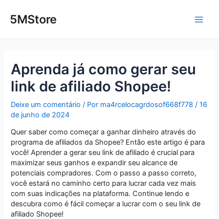
Ir
Post
Main
para
navigation
5MStore
o
Men
conteúdo
Aprenda já como gerar seu
link de afiliado Shopee!
Deixe um comentário
/ Por
ma4rcelocagrdosof668f778
/
16
de junho de 2024
Quer saber como começar a ganhar dinheiro através do
programa de afiliados da Shopee? Então este artigo é para
você! Aprender a gerar seu link de afiliado é crucial para
maximizar seus ganhos e expandir seu alcance de
potenciais compradores. Com o passo a passo correto,
você estará no caminho certo para lucrar cada vez mais
com suas indicações na plataforma. Continue lendo e
descubra como é fácil começar a lucrar com o seu link de
afiliado Shopee!