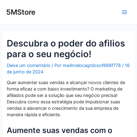
Ir
Post
Main
para
navigation
5MStore
o
Men
conteúdo
Descubra o poder do afilios
para o seu negócio!
Deixe um comentário
/ Por
ma4rcelocagrdosof668f778
/
16
de junho de 2024
Quer aumentar suas vendas e alcançar novos clientes de
forma eficaz e com baixo investimento? O marketing de
afiliados pode ser a solução que seu negócio precisa!
Descubra como essa estratégia pode impulsionar suas
vendas e alavancar o crescimento da sua empresa de
maneira rápida e eficiente.
Aumente suas vendas com o