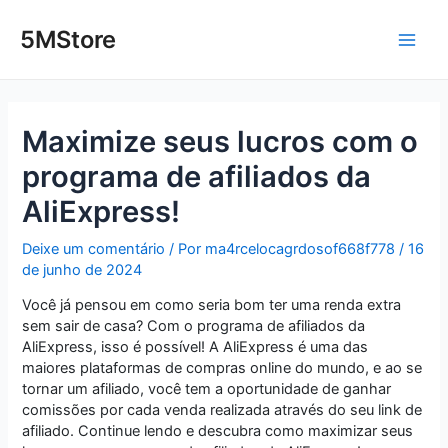
Ir
Post
Main
para
navigation
5MStore
o
Men
conteúdo
Maximize seus lucros com o
programa de afiliados da
AliExpress!
Deixe um comentário
/ Por
ma4rcelocagrdosof668f778
/
16
de junho de 2024
Você já pensou em como seria bom ter uma renda extra
sem sair de casa? Com o programa de afiliados da
AliExpress, isso é possível! A AliExpress é uma das
maiores plataformas de compras online do mundo, e ao se
tornar um afiliado, você tem a oportunidade de ganhar
comissões por cada venda realizada através do seu link de
afiliado. Continue lendo e descubra como maximizar seus