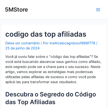
Ir
Post
Main
para
navigation
5MStore
o
Men
conteúdo
codigo das top afiliadas
Deixe um comentário
/ Por
ma4rcelocagrdosof668f778
/
25 de junho de 2024
Você já ouviu falar sobre o "código das top afiliadas"? Se
você está buscando alavancar seus ganhos como afiliado,
este segredo pode ser a chave para o seu sucesso. Neste
artigo, vamos explorar as estratégias mais poderosas
utilizadas pelas afiliadas de sucesso e como você pode
aplicá-las para transformar seus resultados.
Descubra o Segredo do Código
das Top Afiliadas