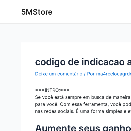
Ir
Post
5MStore
para
navigation
o
conteúdo
codigo de indicacao 
Deixe um comentário
/ Por
ma4rcelocagrd
===INTRO:===
Se você está sempre em busca de maneiras
para você. Com essa ferramenta, você pod
nas redes sociais. É uma forma simples e 
Aumente seus ganhos