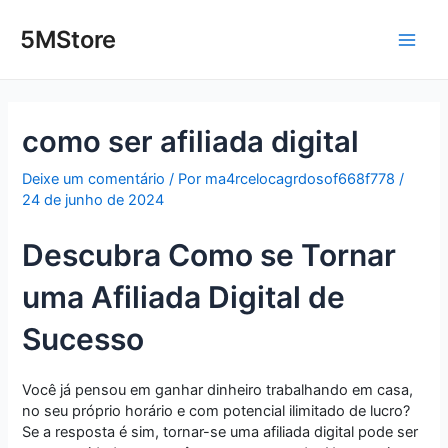
Ir
Post
Main
para
navigation
5MStore
o
Men
conteúdo
como ser afiliada digital
Deixe um comentário
/ Por
ma4rcelocagrdosof668f778
/
24 de junho de 2024
Descubra Como se Tornar
uma Afiliada Digital de
Sucesso
Você já pensou em ganhar dinheiro trabalhando em casa,
no seu próprio horário e com potencial ilimitado de lucro?
Se a resposta é sim, tornar-se uma afiliada digital pode ser