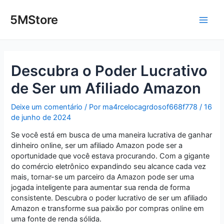
Ir
Post
Main
para
navigation
5MStore
o
Men
conteúdo
Descubra o Poder Lucrativo
de Ser um Afiliado Amazon
Deixe um comentário
/ Por
ma4rcelocagrdosof668f778
/
16
de junho de 2024
Se você está em busca de uma maneira lucrativa de ganhar
dinheiro online, ser um afiliado Amazon pode ser a
oportunidade que você estava procurando. Com a gigante
do comércio eletrônico expandindo seu alcance cada vez
mais, tornar-se um parceiro da Amazon pode ser uma
jogada inteligente para aumentar sua renda de forma
consistente. Descubra o poder lucrativo de ser um afiliado
Amazon e transforme sua paixão por compras online em
uma fonte de renda sólida.