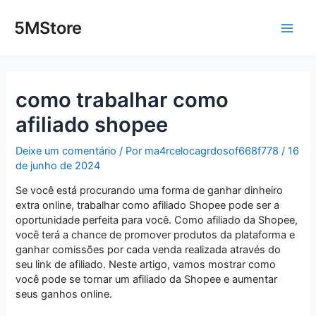
Ir
Post
Main
para
navigation
5MStore
o
Men
conteúdo
como trabalhar como
afiliado shopee
Deixe um comentário
/ Por
ma4rcelocagrdosof668f778
/
16
de junho de 2024
Se você está procurando uma forma de ganhar dinheiro
extra online, trabalhar como afiliado Shopee pode ser a
oportunidade perfeita para você. Como afiliado da Shopee,
você terá a chance de promover produtos da plataforma e
ganhar comissões por cada venda realizada através do
seu link de afiliado. Neste artigo, vamos mostrar como
você pode se tornar um afiliado da Shopee e aumentar
seus ganhos online.