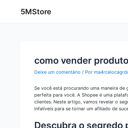
Ir
Post
5MStore
para
navigation
o
conteúdo
como vender produto
Deixe um comentário
/ Por
ma4rcelocagrd
Se você está procurando uma maneira de ga
perfeita para você. A Shopee é uma plataf
clientes. Neste artigo, vamos revelar o s
infalíveis para se tornar um afiliado de su
Descubra o segredo 