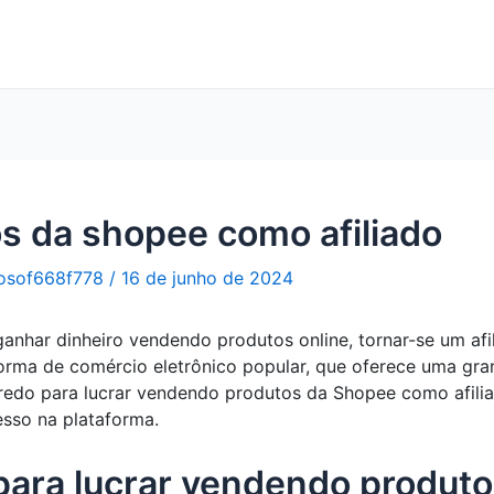
s da shopee como afiliado
osof668f778
/
16 de junho de 2024
nhar dinheiro vendendo produtos online, tornar-se um afi
orma de comércio eletrônico popular, que oferece uma gra
egredo para lucrar vendendo produtos da Shopee como afili
cesso na plataforma.
para lucrar vendendo produt