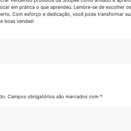
rar vendendo produtos da Shopee como afiliado e aprendeu
locar em prática o que aprendeu. Lembre-se de escolher os
 perto. Com esforço e dedicação, você pode transformar s
 e boas vendas!
do.
Campos obrigatórios são marcados com
*