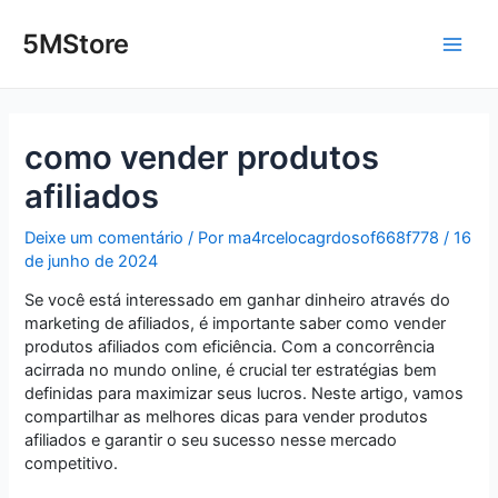
Ir
Post
Main
para
navigation
5MStore
o
Men
conteúdo
como vender produtos
afiliados
Deixe um comentário
/ Por
ma4rcelocagrdosof668f778
/
16
de junho de 2024
Se você está interessado em ganhar dinheiro através do
marketing de afiliados, é importante saber como vender
produtos afiliados com eficiência. Com a concorrência
acirrada no mundo online, é crucial ter estratégias bem
definidas para maximizar seus lucros. Neste artigo, vamos
compartilhar as melhores dicas para vender produtos
afiliados e garantir o seu sucesso nesse mercado
competitivo.