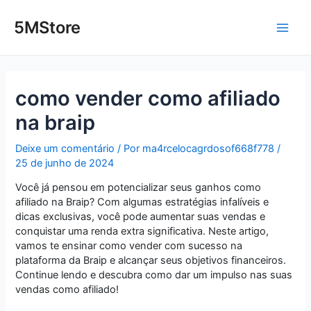
Ir
Post
Main
para
navigation
5MStore
o
Men
conteúdo
como vender como afiliado
na braip
Deixe um comentário
/ Por
ma4rcelocagrdosof668f778
/
25 de junho de 2024
Você já pensou em potencializar seus ganhos como
afiliado na Braip? Com algumas estratégias infalíveis e
dicas exclusivas, você pode aumentar suas vendas e
conquistar uma renda extra significativa. Neste artigo,
vamos te ensinar como vender com sucesso na
plataforma da Braip e alcançar seus objetivos financeiros.
Continue lendo e descubra como dar um impulso nas suas
vendas como afiliado!