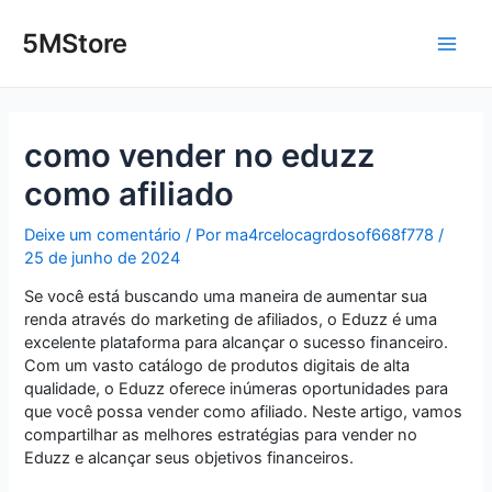
Ir
Post
Main
para
navigation
5MStore
o
Men
conteúdo
como vender no eduzz
como afiliado
Deixe um comentário
/ Por
ma4rcelocagrdosof668f778
/
25 de junho de 2024
Se você está buscando uma maneira de aumentar sua
renda através do marketing de afiliados, o Eduzz é uma
excelente plataforma para alcançar o sucesso financeiro.
Com um vasto catálogo de produtos digitais de alta
qualidade, o Eduzz oferece inúmeras oportunidades para
que você possa vender como afiliado. Neste artigo, vamos
compartilhar as melhores estratégias para vender no
Eduzz e alcançar seus objetivos financeiros.