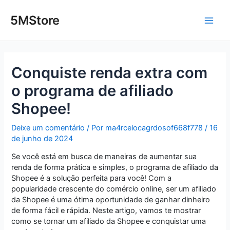
Ir
Post
Main
para
navigation
5MStore
o
Men
conteúdo
Conquiste renda extra com
o programa de afiliado
Shopee!
Deixe um comentário
/ Por
ma4rcelocagrdosof668f778
/
16
de junho de 2024
Se você está em busca de maneiras de aumentar sua
renda de forma prática e simples, o programa de afiliado da
Shopee é a solução perfeita para você! Com a
popularidade crescente do comércio online, ser um afiliado
da Shopee é uma ótima oportunidade de ganhar dinheiro
de forma fácil e rápida. Neste artigo, vamos te mostrar
como se tornar um afiliado da Shopee e conquistar uma