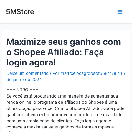
Ir
Post
Main
para
navigation
5MStore
o
Men
conteúdo
Maximize seus ganhos com
o Shopee Afiliado: Faça
login agora!
Deixe um comentário
/ Por
ma4rcelocagrdosof668f778
/
16
de junho de 2024
===INTRO:===
Se você está procurando uma maneira de aumentar sua
renda online, o programa de afiliados do Shopee é uma
ótima opção para você. Com o Shopee Afiliado, você pode
ganhar dinheiro extra promovendo produtos de qualidade
para uma ampla base de clientes. Faça login agora e
comece a maximizar seus ganhos de forma simples e