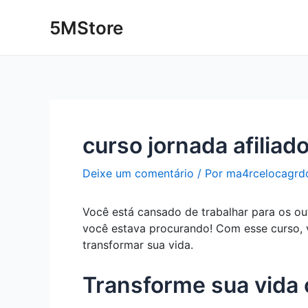
Ir
Post
5MStore
para
navigation
o
conteúdo
curso jornada afiliad
Deixe um comentário
/ Por
ma4rcelocagrd
Você está cansado de trabalhar para os ou
você estava procurando! Com esse curso, v
transformar sua vida.
Transforme sua vida 