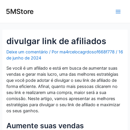
Ir
Post
Main
para
navigation
5MStore
o
Men
conteúdo
divulgar link de afiliados
Deixe um comentário
/ Por
ma4rcelocagrdosof668f778
/
16
de junho de 2024
Se você é um afiliado e está em busca de aumentar suas
vendas e gerar mais lucro, uma das melhores estratégias
que você pode adotar é divulgar o seu link de afiliado de
forma eficiente. Afinal, quanto mais pessoas clicarem no
seu link e realizarem uma compra, maior será a sua
comissão. Neste artigo, vamos apresentar as melhores
estratégias para divulgar o seu link de afiliado e maximizar
os seus ganhos.
Aumente suas vendas