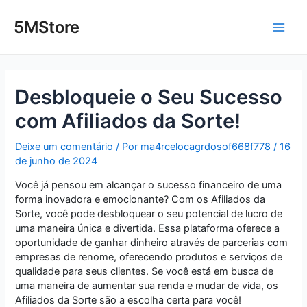
Ir
Post
Main
para
navigation
5MStore
o
Men
conteúdo
Desbloqueie o Seu Sucesso
com Afiliados da Sorte!
Deixe um comentário
/ Por
ma4rcelocagrdosof668f778
/
16
de junho de 2024
Você já pensou em alcançar o sucesso financeiro de uma
forma inovadora e emocionante? Com os Afiliados da
Sorte, você pode desbloquear o seu potencial de lucro de
uma maneira única e divertida. Essa plataforma oferece a
oportunidade de ganhar dinheiro através de parcerias com
empresas de renome, oferecendo produtos e serviços de
qualidade para seus clientes. Se você está em busca de
uma maneira de aumentar sua renda e mudar de vida, os
Afiliados da Sorte são a escolha certa para você!