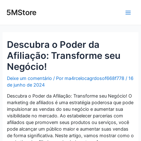
Ir
Post
Main
para
navigation
5MStore
o
Men
conteúdo
Descubra o Poder da
Afiliação: Transforme seu
Negócio!
Deixe um comentário
/ Por
ma4rcelocagrdosof668f778
/
16
de junho de 2024
Descubra o Poder da Afiliação: Transforme seu Negócio! O
marketing de afiliados é uma estratégia poderosa que pode
impulsionar as vendas do seu negócio e aumentar sua
visibilidade no mercado. Ao estabelecer parcerias com
afiliados que promovem seus produtos ou serviços, você
pode alcançar um público maior e aumentar suas vendas
de forma significativa. Neste artigo, vamos mostrar como o