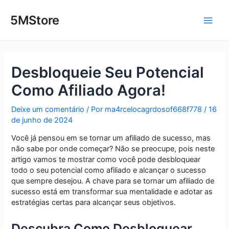
Ir
Post
Main
para
navigation
5MStore
o
Men
conteúdo
Desbloqueie Seu Potencial
Como Afiliado Agora!
Deixe um comentário
/ Por
ma4rcelocagrdosof668f778
/
16
de junho de 2024
Você já pensou em se tornar um afiliado de sucesso, mas
não sabe por onde começar? Não se preocupe, pois neste
artigo vamos te mostrar como você pode desbloquear
todo o seu potencial como afiliado e alcançar o sucesso
que sempre desejou. A chave para se tornar um afiliado de
sucesso está em transformar sua mentalidade e adotar as
estratégias certas para alcançar seus objetivos.
Descubra Como Desbloquear