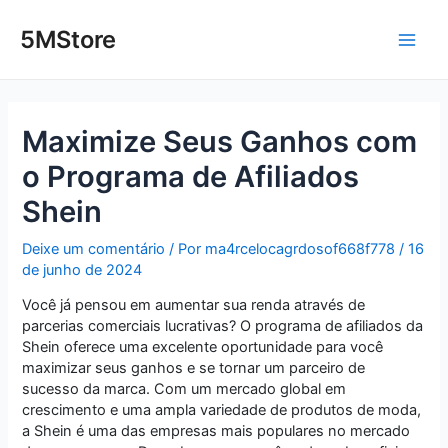
Ir
Post
Main
para
navigation
5MStore
o
Men
conteúdo
Maximize Seus Ganhos com
o Programa de Afiliados
Shein
Deixe um comentário
/ Por
ma4rcelocagrdosof668f778
/
16
de junho de 2024
Você já pensou em aumentar sua renda através de
parcerias comerciais lucrativas? O programa de afiliados da
Shein oferece uma excelente oportunidade para você
maximizar seus ganhos e se tornar um parceiro de
sucesso da marca. Com um mercado global em
crescimento e uma ampla variedade de produtos de moda,
a Shein é uma das empresas mais populares no mercado